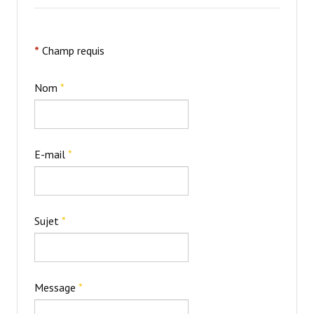
NOS ÉQUIPEMENTS
*
Champ requis
CONTACT
Nom
*
A PROPOS
E-mail
*
Sujet
*
Message
*